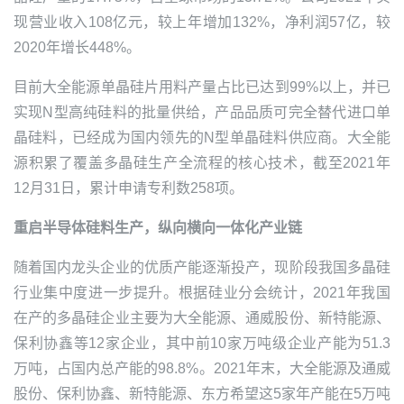
现营业收入108亿元，较上年增加132%，净利润57亿，较
2020年增长448%。
目前
大全能源
单晶硅片用料产量占比已达到99%以上，并已
实现N型高纯硅料的批量供给，产品品质可完全替代进口单
晶硅料，已经成为国内领先的N型单晶硅料供应商。
大全能
源
积累了覆盖多晶硅生产全流程的核心技术，截至2021年
12月31日，累计申请专利数258项。
重启半导体硅料生产，纵向横向一体化产业链
随着国内龙头企业的优质产能逐渐投产，现阶段我国多晶硅
行业集中度进一步提升。根据硅业分会统计，2021年我国
在产的多晶硅企业主要为
大全能源
、
通威股份
、新特能源、
保利协鑫等12家企业，其中前10家万吨级企业产能为51.3
万吨，占国内总产能的98.8%。2021年末，
大全能源
及
通威
股份
、保利协鑫、新特能源、东方希望这5家年产能在5万吨