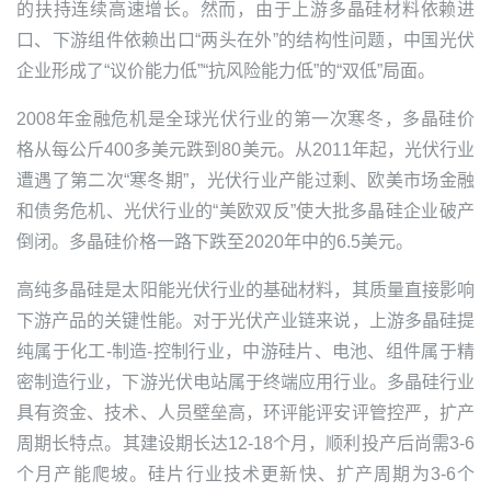
的扶持连续高速增长。然而，由于上游多晶硅材料依赖进
口、下游组件依赖出口“两头在外”的结构性问题，中国光伏
企业形成了“议价能力低”“抗风险能力低”的“双低”局面。
2008年金融危机是全球光伏行业的第一次寒冬，多晶硅价
格从每公斤400多美元跌到80美元。从2011年起，光伏行业
遭遇了第二次“寒冬期”，光伏行业产能过剩、欧美市场金融
和债务危机、光伏行业的“美欧双反”使大批多晶硅企业破产
倒闭。多晶硅价格一路下跌至2020年中的6.5美元。
高纯多晶硅是
太阳能
光伏行业的基础材料，其质量直接影响
下游产品的关键性能。对于光伏产业链来说，上游多晶硅提
纯属于化工-制造-控制行业，中游硅片、电池、组件属于精
密制造行业，下游光伏电站属于终端应用行业。多晶硅行业
具有资金、技术、人员壁垒高，环评能评安评管控严，扩产
周期长特点。其建设期长达12-18个月，顺利投产后尚需3-6
个月产能爬坡。硅片行业技术更新快、扩产周期为3-6个